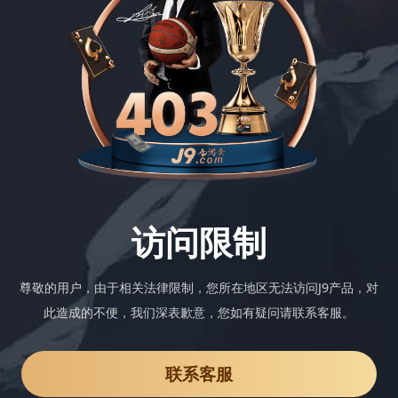
访问限制
尊敬的用户，由于相关法律限制，您所在地区无法访问J9产品，对
此造成的不便，我们深表歉意，您如有疑问请联系客服。
联系客服