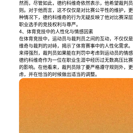
然而，尽管如此，德约科维奇依然表示，他希望裁判员
则。对于他而言，这不仅仅是对比赛公平性的维护，更
种情况下，德约科维奇的行为无疑反映了他对比赛深层
职业选手的竞技权利与尊严。
4、体育竞技中的人性化与情感因素
在体育竞技中，运动员与裁判员之间的互动，不仅仅是
维奇与裁判的对峙，揭示了体育赛事中的人性化需求。
来得强烈，裁判员如果能在判罚中考虑到运动员的情感
德约科维奇作为一位在职业生涯中经历过无数高压比赛
的影响。在他看来，裁判员除了要严格遵守规则外，更
虑，并在恰当的时候做出适当的调整。