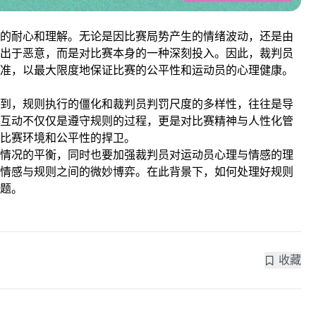
的耐心和理解。无论是因比赛局势产生的情绪波动，还是由
出于恶意，而是对比赛本身的一种深刻投入。因此，裁判员
准，以最大限度地保证比赛的公平性和运动员的心理健康。
到，规则执行的僵化和裁判员判罚尺度的多样性，往往是导
互动不仅仅是遵守规则的过程，更是对比赛精神与人性化管
比赛环境和公平性的捍卫。
情况的平衡，同时也要加强裁判员对运动员心理与情感的理
情感与规则之间的微妙博弈。在此背景下，如何处理好规则
题。
收藏