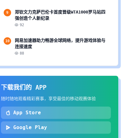
郑钦文力克萨巴伦卡首度晋级WTA1000罗马站四
9
强创造个人新纪录
92
网易加速器助力畅游全球网络，提升游戏体验与
10
连接速度
88
下载我们的 APP
随时随地观看精彩赛事，享受最佳的移动观赛体验
App Store
Google Play